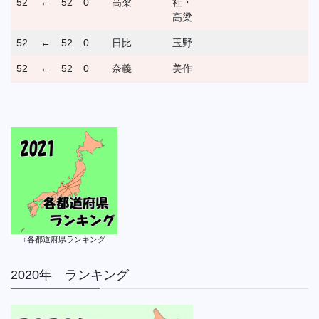
52
←
52
0
高梁
社・
高梁
52
←
52
0
日比
玉野
52
←
52
0
奈義
美作
↑各都道府県ランキング
2020年 ランキング