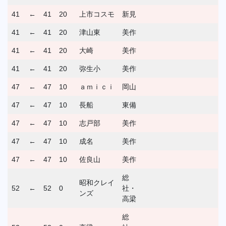
41
←
41
20
上市コスモ
新見
41
←
41
20
津山東
美作
41
←
41
20
大崎
美作
41
←
41
20
弥生小
美作
47
←
47
10
ａｍｉｃｉ
岡山
47
←
47
10
長船
東備
47
←
47
10
志戸部
美作
47
←
47
10
成名
美作
47
←
47
10
佐良山
美作
総
昭和クレイ
52
←
52
0
社・
ンズ
高梁
総