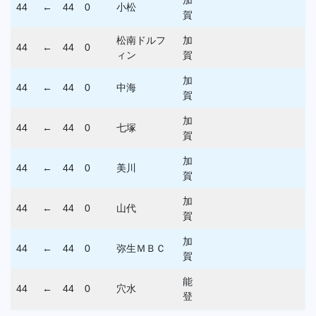
44
←
44
0
小松
賀
松南ドルフ
加
44
←
44
0
ィン
賀
加
44
←
44
0
中海
賀
加
44
←
44
0
七塚
賀
加
44
←
44
0
美川
賀
加
44
←
44
0
山代
賀
加
44
←
44
0
弥生ＭＢＣ
賀
能
44
←
44
0
穴水
登