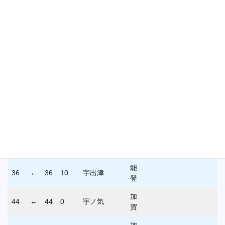
36
←
36
10
小坂
賀
加
36
←
36
10
菅原
賀
加
36
←
36
10
田上
賀
加
36
←
36
10
三和
賀
能
36
←
36
10
志賀
登
輪島ﾌﾞﾙｰｲｰ
能
36
←
36
10
ｸﾞﾙｽ
登
能
36
←
36
10
宇出津
登
加
44
←
44
0
宇ノ気
賀
加