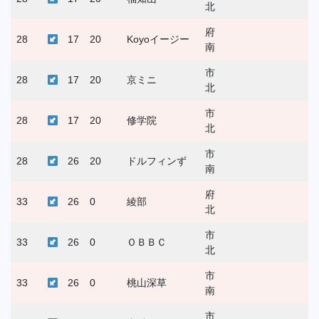
北
府
28
17
20
Koyoイージー
南
市
28
17
20
京ミニ
北
市
28
17
20
修学院
北
市
28
26
20
ドルフィンず
南
府
33
26
0
綾部
北
市
33
26
0
ＯＢＢＣ
北
市
33
26
0
桃山深草
南
市