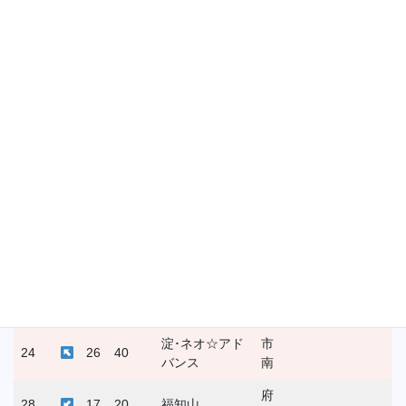
北
府
19
26
50
木津
南
市
19
26
50
京丹後大宮
北
市
19
26
50
久我
南
舞鶴シーイー
府
24
8
40
グルス
北
府
24
8
40
亀岡
北
府
24
8
40
与謝野
北
淀･ネオ☆アド
市
24
26
40
バンス
南
府
28
17
20
福知山