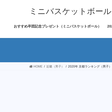
コ
ナ
ン
ビ
ミニバスケットボール
テ
ゲ
ン
ー
おすすめ卒団記念プレゼント（ミニバスケットボール）
2
ツ
シ
へ
ョ
ス
ン
キ
に
ッ
移
プ
動
HOME
近畿（男子）
2020年 京都ランキング（男子）