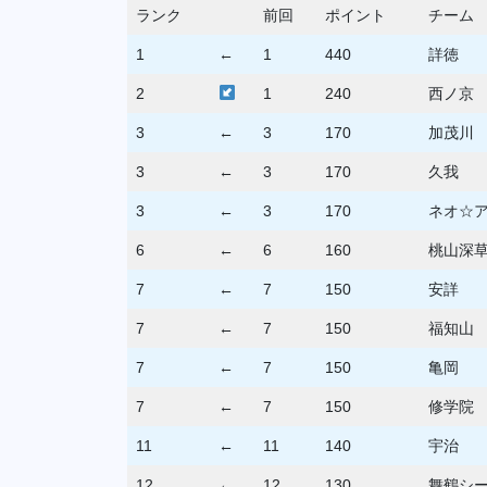
ランク
前回
ポイント
チーム
1
←
1
440
詳徳
2
1
240
西ノ京
3
←
3
170
加茂川
3
←
3
170
久我
3
←
3
170
ネオ☆
6
←
6
160
桃山深
7
←
7
150
安詳
7
←
7
150
福知山
7
←
7
150
亀岡
7
←
7
150
修学院
11
←
11
140
宇治
12
←
12
130
舞鶴シ