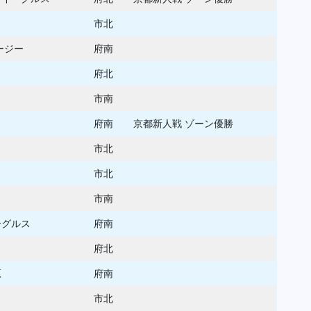
市北
イージー
府南
府北
市南
府南
京都新人戦 ゾーン優勝
市北
市北
市南
ーグルス
府南
府北
原
府南
Ａ
市北