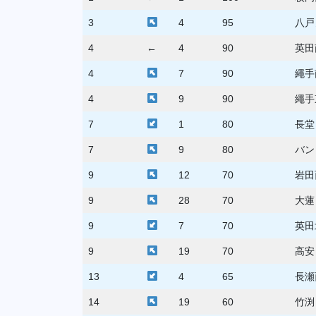
3
4
95
八戸
4
←
4
90
英田
4
7
90
繩手
4
9
90
繩手
7
1
80
長堂
7
9
80
バン
9
12
70
岩田
9
28
70
大蓮
9
7
70
英田
9
19
70
高安
13
4
65
長瀬
14
19
60
竹渕