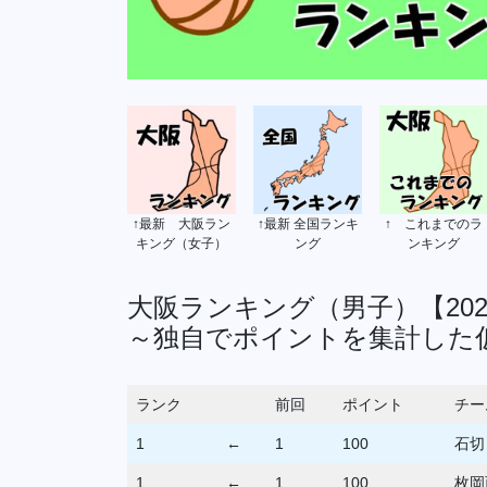
↑最新 大阪ラン
↑最新 全国ランキ
↑ これまでのラ
キング（女子）
ング
ンキング
大阪ランキング（男子）【202
～独自でポイントを集計した
ランク
前回
ポイント
チー
1
←
1
100
石切
1
←
1
100
枚岡