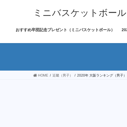
コ
ナ
ン
ビ
ミニバスケットボール
テ
ゲ
ン
ー
おすすめ卒団記念プレゼント（ミニバスケットボール）
2
ツ
シ
へ
ョ
ス
ン
キ
に
ッ
移
プ
動
HOME
近畿（男子）
2020年 大阪ランキング（男子）