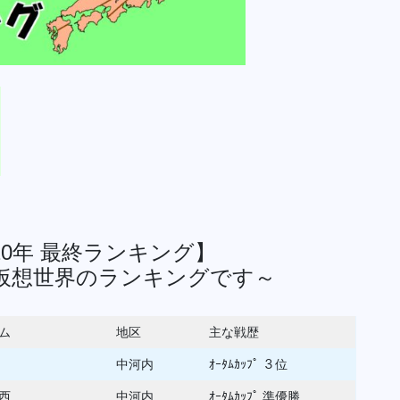
0年 最終ランキング】
仮想世界のランキングです～
ム
地区
主な戦歴
中河内
ｵｰﾀﾑｶｯﾌﾟ ３位
西
中河内
ｵｰﾀﾑｶｯﾌﾟ 準優勝