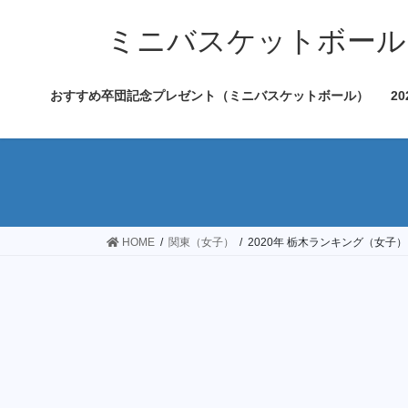
コ
ナ
ン
ビ
ミニバスケットボール
テ
ゲ
ン
ー
おすすめ卒団記念プレゼント（ミニバスケットボール）
2
ツ
シ
へ
ョ
ス
ン
キ
に
ッ
移
プ
動
HOME
関東（女子）
2020年 栃木ランキング（女子）