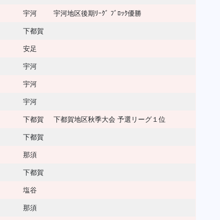
宇河
宇河地区後期ﾘｰｸﾞ ﾌﾞﾛｯｸ優勝
下都賀
安足
宇河
宇河
宇河
下都賀
下都賀地区秋季大会 予選リーグ１位
下都賀
那須
下都賀
塩谷
那須