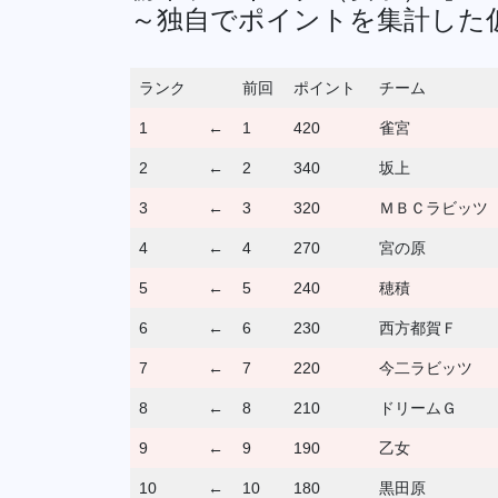
～独自でポイントを集計した
ランク
前回
ポイント
チーム
1
←
1
420
雀宮
2
←
2
340
坂上
3
←
3
320
ＭＢＣラビッツ
4
←
4
270
宮の原
5
←
5
240
穂積
6
←
6
230
西方都賀Ｆ
7
←
7
220
今二ラビッツ
8
←
8
210
ドリームＧ
9
←
9
190
乙女
10
←
10
180
黒田原