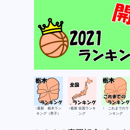
↑最新 栃木ラン
↑最新 全国ランキ
↑ これまでのラ
キング（男子）
ング
ンキング