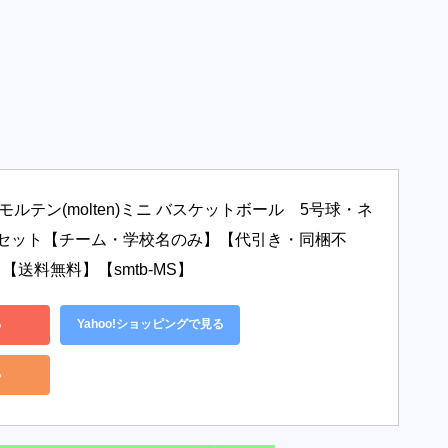
ルテン(molten)ミニ バスケットボール　5号球・ネ
球セット【チーム・学校名のみ】【代引き・同梱不
】【送料無料】【smtb-MS】
る
Yahoo!ショッピングで見る
る