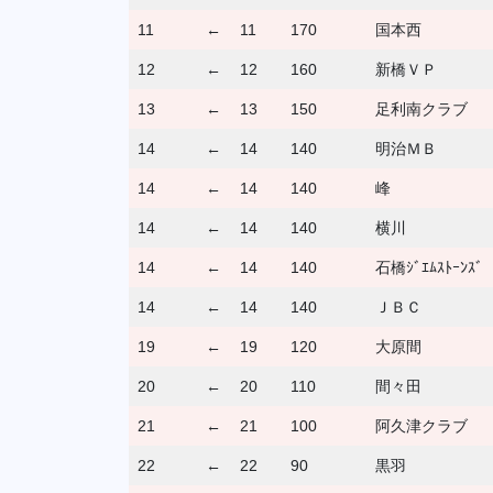
11
←
11
170
国本西
12
←
12
160
新橋ＶＰ
13
←
13
150
足利南クラブ
14
←
14
140
明治ＭＢ
14
←
14
140
峰
14
←
14
140
横川
14
←
14
140
石橋ｼﾞｴﾑｽﾄｰﾝｽﾞ
14
←
14
140
ＪＢＣ
19
←
19
120
大原間
20
←
20
110
間々田
21
←
21
100
阿久津クラブ
22
←
22
90
黒羽