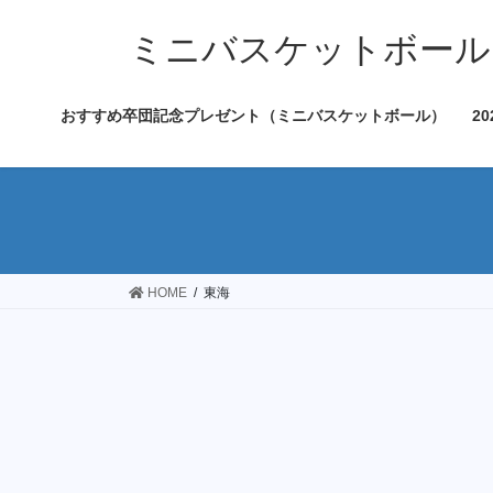
コ
ナ
ン
ビ
ミニバスケットボール
テ
ゲ
ン
ー
おすすめ卒団記念プレゼント（ミニバスケットボール）
2
ツ
シ
へ
ョ
ス
ン
キ
に
ッ
移
プ
動
HOME
東海