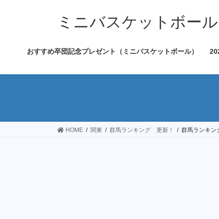
コ
ナ
ン
ビ
ミニバスケットボール
テ
ゲ
ン
ー
おすすめ卒団記念プレゼント（ミニバスケットボール）
2
ツ
シ
へ
ョ
ス
ン
キ
に
ッ
移
プ
動
HOME
関東
群馬ランキング 更新！
群馬ランキング