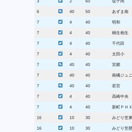
3
2
60
堤ケ岡
6
40
50
あずま南
7
4
40
明和
7
4
40
桐生相生
7
4
40
千代田
7
4
40
太田小
7
40
40
宮郷
7
40
40
南橘ジュ
7
40
40
若宮
7
4
40
高崎中央
7
4
40
新町ＰＨ
16
10
30
みどり笠
16
10
30
みどり笠