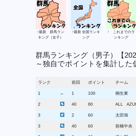
↑最新 群馬ラン
↑最新 全国ランキ
↑ これまでのラ
キング（女子）
ング
ンキング
群馬ランキング（男子）【202
～独自でポイントを集計した
ランク
前回
ポイント
チーム
1
←
1
100
桐生東
2
40
80
ALL AZU
3
2
60
太田旭
3
40
60
前橋中央