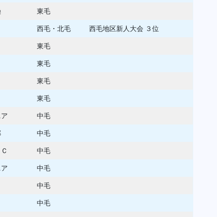
懸
東毛
西毛・北毛
西毛地区新人大会 ３位
東毛
東毛
東毛
東毛
ニア
中毛
郷
中毛
ＢＣ
中毛
ニア
中毛
中毛
中毛