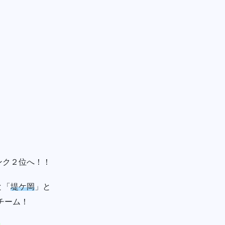
！
ンク２位へ！！
と「
堤ケ岡
」と
チーム！