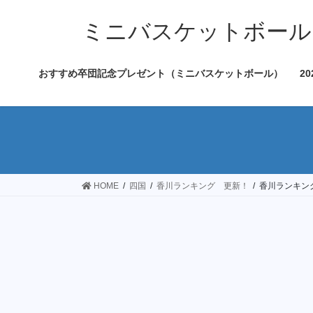
コ
ナ
ン
ビ
ミニバスケットボール
テ
ゲ
ン
ー
おすすめ卒団記念プレゼント（ミニバスケットボール）
2
ツ
シ
へ
ョ
ス
ン
キ
に
ッ
移
プ
動
HOME
四国
香川ランキング 更新！
香川ランキング