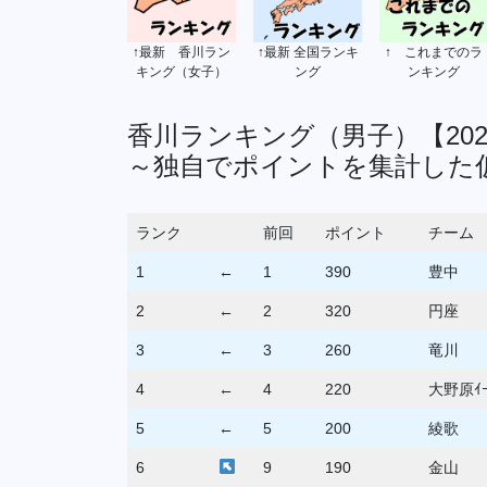
↑最新 香川ラン
↑最新 全国ランキ
↑ これまでのラ
キング（女子）
ング
ンキング
香川ランキング（男子）【202
～独自でポイントを集計した
ランク
前回
ポイント
チーム
1
←
1
390
豊中
2
←
2
320
円座
3
←
3
260
竜川
4
←
4
220
大野原ｲｰ
5
←
5
200
綾歌
6
9
190
金山