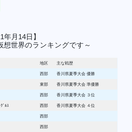
1年月14日】
仮想世界のランキングです～
地区
主な戦歴
西部
香川県夏季大会 優勝
東部
香川県夏季大会 準優勝
西部
香川県夏季大会 ３位
ｸﾞﾙｽ
西部
香川県夏季大会 ４位
西部
西部