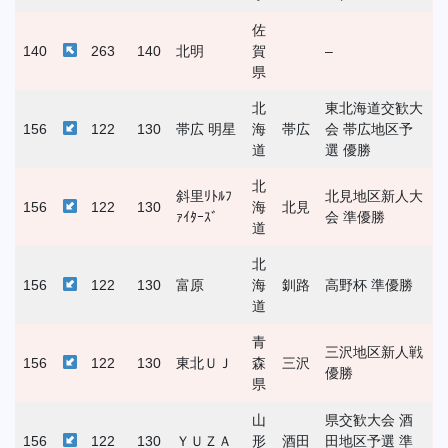
佐
140
263
140
北明
賀
–
県
北
東北海道交歓大
156
122
130
帯広 明星
海
帯広
会 帯広地区予
道
選 優勝
北
斜里ﾘﾄﾙﾌ
北見地区新人大
156
122
130
海
北見
ｧｲﾀｰｽﾞ
会 準優勝
道
北
156
122
130
富原
海
釧路
高野杯 準優勝
道
青
三沢地区新人戦
156
122
130
東北ＵＪ
森
三沢
優勝
県
山
県交歓大会 酒
156
122
130
ＹＵＺＡ
形
酒田
田地区予選 準