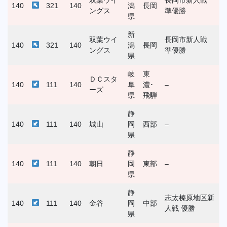
140
321
140
潟
長岡
ングス
準優勝
県
新
双葉ウイ
長岡市新人戦
140
321
140
潟
長岡
ングス
準優勝
県
岐
東
ＤＣスタ
140
111
140
阜
濃･
–
ーズ
県
飛騨
静
140
111
140
城山
岡
西部
–
県
静
140
111
140
朝日
岡
東部
–
県
静
志太榛原地区新
140
111
140
金谷
岡
中部
人戦 優勝
県