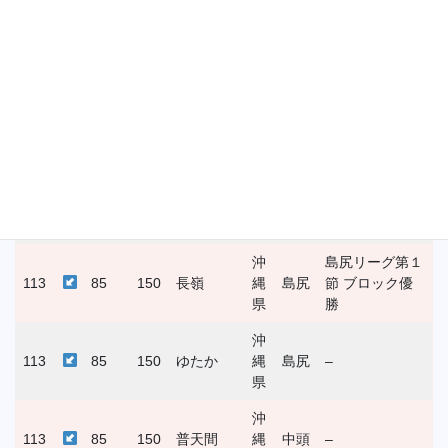
香
113
263
150
志度
川
東部
–
県
長
長崎県選手権大
113
85
150
鳴見台
崎
長崎
会 ３位
県
長
西海
長崎県選手権大
113
85
150
長与
崎
西彼
会 ３位
県
沖
島尻リーグ第１
113
85
150
長嶺
縄
島尻
節 ブロック優
県
勝
沖
113
85
150
ゆたか
縄
島尻
–
県
沖
113
85
150
普天間
縄
中頭
–