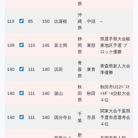
県
沖
113
85
150
比屋根
縄
中頭
–
県
静
県選手県大会駿
139
110
145
富士岡
岡
東部
東地区予選 ブ
県
ロック優勝
青
青森県新人大会
140
111
140
浜田
森
東青
準優勝
県
秋
秋田市U12ﾊﾞｽｹ
140
111
140
築山
田
秋田
ｯﾄﾎﾞｰﾙ交歓大会
県
４位
関東大会千葉県
千
140
111
140
国分寺台
市原
予選市原選考会
葉
４位
新
双葉ウイ
長岡市新人戦