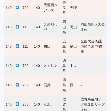
奈
天理西ベ
140
702
140
良
天理
–
アーズ
県
岡
芳泉ｽｶｲﾗ
岡山県新人大会
140
111
140
山
岡山
ｰｸ
３位
県
広
全国大会 福山
140
111
140
川口
島
福山
地区予選 準優
県
勝
徳
140
702
140
とくしま
島
中央
–
県
徳
140
702
140
石井
島
西
–
県
佐
佐賀県後期リー
140
263
140
江北
賀
グ戦２部リーグ
県
１位