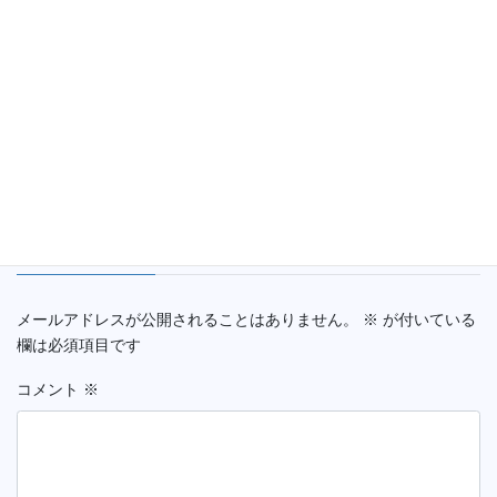
97
93
0
八千
ーズ
代
東総
イーグレ
97
93
0
八千
ッツ
代
千葉ランキング 更新！
カテゴリー
コメントを残す
メールアドレスが公開されることはありません。
※
が付いている
欄は必須項目です
コメント
※