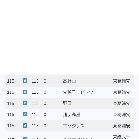
115
113
0
野田中央オリーブ
東葛浦安
115
113
0
尾崎
東葛浦安
115
113
0
光ヶ丘
東葛浦安
ゴールデンフェニック
115
113
0
東葛浦安
ス
115
113
0
山崎
東葛浦安
115
113
0
宮崎ちあ～ず
東葛浦安
115
113
0
高野山
東葛浦安
115
113
0
安孫子ラビッツ
東葛浦安
115
113
0
野田
東葛浦安
115
113
0
浦安高洲
東葛浦安
115
113
0
マッジクス
東葛浦安
東総八千