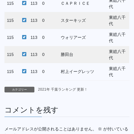
東総八千
115
113
0
ＣＡＰＲＩＣＥ
代
東総八千
115
113
0
スターキッズ
代
東総八千
115
113
0
ウォリアーズ
代
東総八千
115
113
0
勝田台
代
東総八千
115
113
0
村上イーグレッツ
代
2021年 千葉ランキング 更新！
カテゴリー
コメントを残す
メールアドレスが公開されることはありません。
※
が付いている